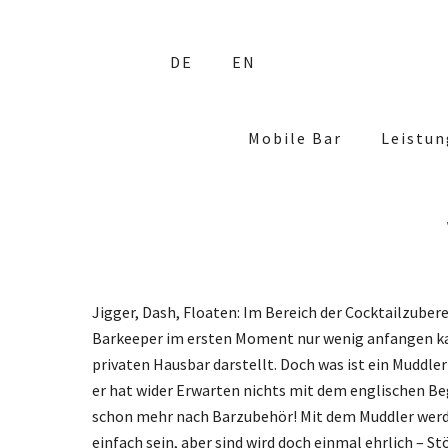
Skip
to
DE
EN
content
Mobile Bar
Leistu
Jigger, Dash, Floaten: Im Bereich der Cocktailzube
Barkeeper im ersten Moment nur wenig anfangen kann.
privaten Hausbar darstellt. Doch was ist ein Muddle
er hat wider Erwarten nichts mit dem englischen Be
schon mehr nach Barzubehör! Mit dem Muddler werden
einfach sein, aber sind wird doch einmal ehrlich – S