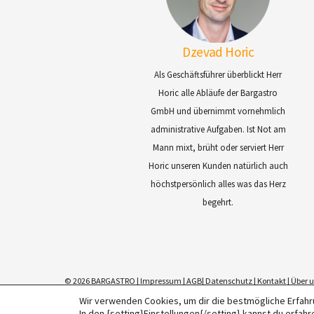
Dzevad Horic
Als Geschäftsführer überblickt Herr
Horic alle Abläufe der Bargastro
GmbH und übernimmt vornehmlich
administrative Aufgaben. Ist Not am
Mann mixt, brüht oder serviert Herr
Horic unseren Kunden natürlich auch
höchstpersönlich alles was das Herz
begehrt.
©
2026 BARGASTRO |
Impressum
|
AGB
|
Datenschutz
|
Kontakt
|
Über 
Wir verwenden Cookies, um dir die bestmögliche Erfahr
In den {setting}Einstellungen{/setting} kannst du erfa