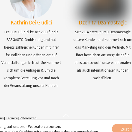
Kathrin Dei Giudici
Dzenita Dzamastagic
Frau Dei Giudici ist seit 2013 für die
Seit 2014 betreut Frau Dzamastagic
BARGASTO GmbH tätig und hat
unsere Kunden und kümmert sich u
bereits zahlreiche Kunden mit ihrer
das Marketing und den Vertrieb. Mit
freundlichen und offenen Art auf
ihrer herzlichen Art sorgt sie dafür,
Veranstaltungen betreut. Sie kümmert
dass sich sowohl unsere nationalen
sich um die Anfragen & um die
als auch internationalen Kunden
komplette Betreuung vor und nach
wohlfühlen.
der Veranstaltung unserer Kunden.
Back
uns
|
Karriere
|
Referenzen
To
ung auf unserer Website zu bieten.
Zusti
Top
hren, welche Cookies wir verwenden oder sie ausschalten.