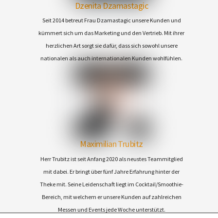
Dzenita Dzamastagic
Seit 2014 betreut Frau Dzamastagic unsere Kunden und
kümmert sich um das Marketing und den Vertrieb. Mit ihrer
herzlichen Art sorgt sie dafür, dass sich sowohl unsere
nationalen als auch internationalen Kunden wohlfühlen.
Maximilian Trubitz
Herr Trubitz ist seit Anfang 2020 als neustes Teammitglied
mit dabei. Er bringt über fünf Jahre Erfahrung hinter der
Theke mit. Seine Leidenschaft liegt im Cocktail/Smoothie-
Bereich, mit welchem er unsere Kunden auf zahlreichen
Messen und Events jede Woche unterstützt.