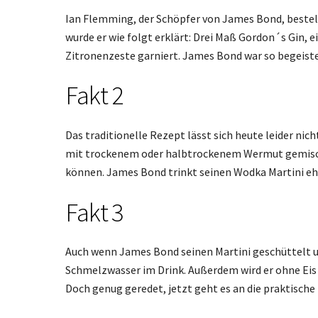
Ian Flemming, der Schöpfer von James Bond, bestell
wurde er wie folgt erklärt: Drei Maß Gordon´s Gin, 
Zitronenzeste garniert. James Bond war so begeister
Fakt 2
Das traditionelle Rezept lässt sich heute leider nic
mit trockenem oder halbtrockenem Wermut gemischt.W
können. James Bond trinkt seinen Wodka Martini eh 
Fakt 3
Auch wenn James Bond seinen Martini geschüttelt und
Schmelzwasser im Drink. Außerdem wird er ohne Eis 
Doch genug geredet, jetzt geht es an die praktische