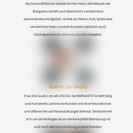
Als Geschäftsführer überblickt Herr Horic alle Abläufe der
Bargastro GmbH und übernimmt vornehmlich
administrative Aufgaben. Ist Not am Mann mixt, brüht oder
serviert Herr Horic unseren Kunden natürlich auch
höchstpersönlich alles was das Herz begehrt.
Kathrin Dei Giudici
Frau Dei Giudici ist seit 2013 für die BARGASTO GmbH tätig
und hat bereits zahlreiche Kunden mit ihrer freundlichen
und offenen Art auf Veranstaltungen betreut. Sie kümmert
sich um die Anfragen & um die komplette Betreuung vor
und nach der Veranstaltung unserer Kunden.