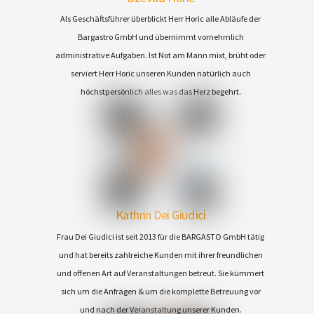
Als Geschäftsführer überblickt Herr Horic alle Abläufe der
Bargastro GmbH und übernimmt vornehmlich
administrative Aufgaben. Ist Not am Mann mixt, brüht oder
serviert Herr Horic unseren Kunden natürlich auch
höchstpersönlich alles was das Herz begehrt.
Kathrin Dei Giudici
Frau Dei Giudici ist seit 2013 für die BARGASTO GmbH tätig
und hat bereits zahlreiche Kunden mit ihrer freundlichen
und offenen Art auf Veranstaltungen betreut. Sie kümmert
sich um die Anfragen & um die komplette Betreuung vor
und nach der Veranstaltung unserer Kunden.