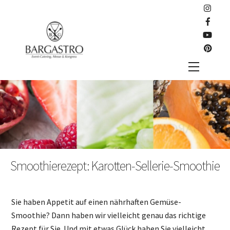
Skip
to
content
Menu
Smoothierezept: Karotten-Sellerie-Smoothie
Sie haben Appetit auf einen nährhaften Gemüse-
Smoothie? Dann haben wir vielleicht genau das richtige
Rezept für Sie. Und mit etwas Glück haben Sie vielleicht