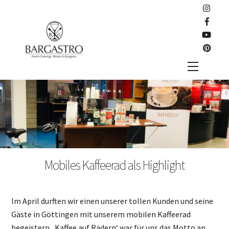
Skip
to
content
Menu
Mobiles Kaffeerad als Highlight
Im April durften wir einen unserer tollen Kunden und seine
Gäste in Göttingen mit unserem mobilen Kaffeerad
begeistern. ‚Kaffee auf Rädern‘ war für uns das Motto an