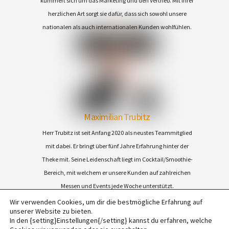
kümmert sich um das Marketing und den Vertrieb. Mit ihrer
herzlichen Art sorgt sie dafür, dass sich sowohl unsere
nationalen als auch internationalen Kunden wohlfühlen.
Maximilian Trubitz
Herr Trubitz ist seit Anfang 2020 als neustes Teammitglied
mit dabei. Er bringt über fünf Jahre Erfahrung hinter der
Theke mit. Seine Leidenschaft liegt im Cocktail/Smoothie-
Bereich, mit welchem er unsere Kunden auf zahlreichen
Messen und Events jede Woche unterstützt.
Wir verwenden Cookies, um dir die bestmögliche Erfahrung auf
unserer Website zu bieten.
Back
©
2026 BARGASTRO |
Impressum
|
AGB
|
Datenschutz
|
Kontakt
|
Über uns
|
In den {setting}Einstellungen{/setting} kannst du erfahren, welche
To