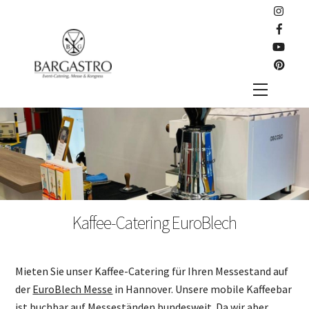
Skip
to
content
Menu
Kaffee-Catering EuroBlech
Mieten Sie unser Kaffee-Catering für Ihren Messestand auf
der
EuroBlech Messe
in Hannover. Unsere mobile Kaffeebar
ist buchbar auf Messeständen bundesweit. Da wir aber