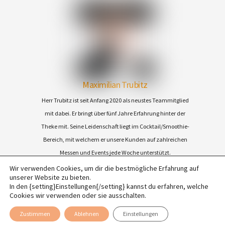
Maximilian Trubitz
Herr Trubitz ist seit Anfang 2020 als neustes Teammitglied
mit dabei. Er bringt über fünf Jahre Erfahrung hinter der
Theke mit. Seine Leidenschaft liegt im Cocktail/Smoothie-
Bereich, mit welchem er unsere Kunden auf zahlreichen
Messen und Events jede Woche unterstützt.
Wir verwenden Cookies, um dir die bestmögliche Erfahrung auf
unserer Website zu bieten.
Back
©
2026 BARGASTRO |
Impressum
|
AGB
|
Datenschutz
|
Kontakt
|
Über uns
|
In den {setting}Einstellungen{/setting} kannst du erfahren, welche
To
Cookies wir verwenden oder sie ausschalten.
Karriere
|
Referenzen
Top
Zustimmen
Ablehnen
Einstellungen